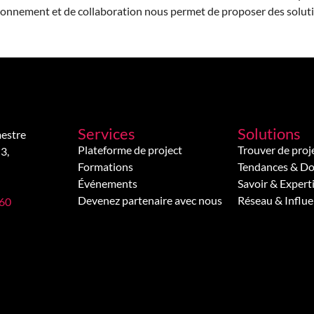
onnement et de collaboration nous permet de proposer des solutio
Services
Solutions
estre
Plateforme de project
Trouver de proj
3,
Formations
Tendances & D
Événements
Savoir & Expert
Devenez partenaire avec nous
Réseau & Influ
 60