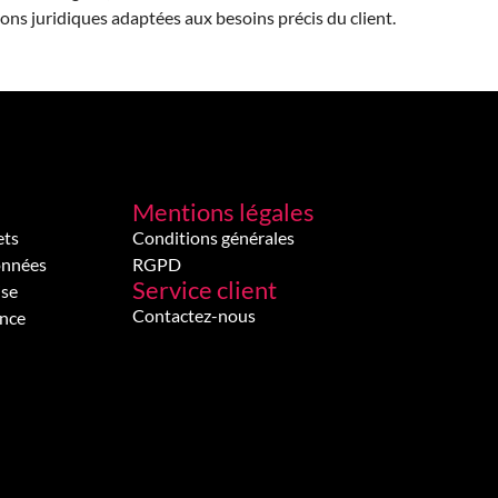
ns juridiques adaptées aux besoins précis du client.
Mentions légales
ets
Conditions générales
onnées
RGPD
Service client
ise
Contactez-nous
ence