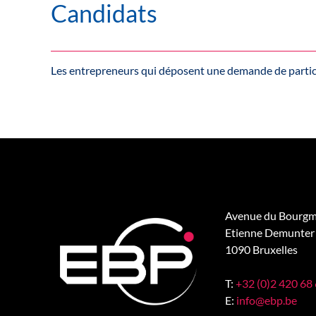
Candidats
Les entrepreneurs qui déposent une demande de partic
Avenue du Bourgm
Etienne Demunter 
1090 Bruxelles
T:
+32 (0)2 420 68
E:
info@ebp.be