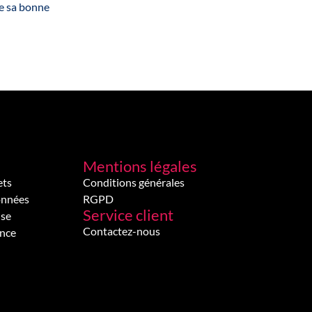
de sa bonne
Mentions légales
ets
Conditions générales
onnées
RGPD
Service client
ise
Contactez-nous
ence