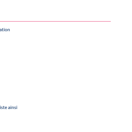
ation
iste ainsi