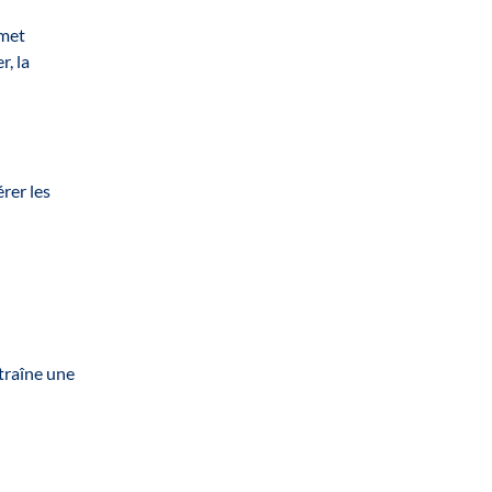
rmet
, la
rer les
ntraîne une