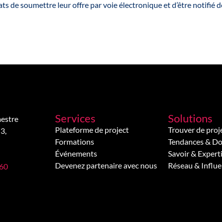
s de soumettre leur offre par voie électronique et d’être notifié 
Services
Solutions
estre
Plateforme de project
Trouver de proj
3,
Formations
Tendances & D
Événements
Savoir & Expert
Devenez partenaire avec nous
Réseau & Influ
 60