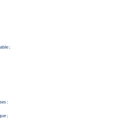
able ;
ses :
ue ;