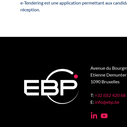
e-Tendering est une application permettant aux candidat
réception.
Avenue du Bourgm
Etienne Demunter 
1090 Bruxelles
T:
+32 (0)2 420 68
E:
info@ebp.be