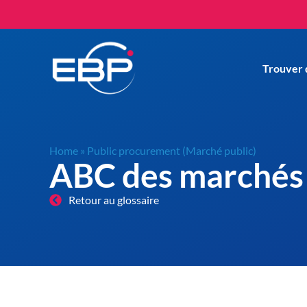
Trouver 
Home
»
Public procurement (Marché public)
ABC des marchés 
Retour au glossaire