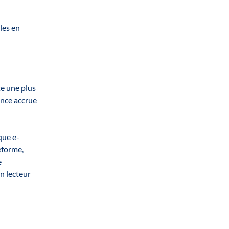
les en
te une plus
ence accrue
que e-
eforme,
e
n lecteur