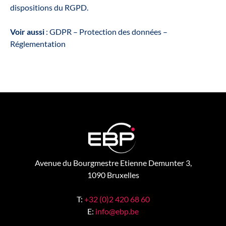
dispositions du RGPD.
Voir aussi
: GDPR – Protection des données –
Réglementation
Avenue du Bourgmestre Etienne Demunter 3,
1090 Bruxelles
T:
+32 (0)2 420 68 60
E:
info@ebp.be