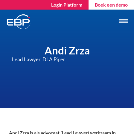
Login Platform
Boek een demo
Andi Zrza
Lead Lawyer, DLA Piper
Andi Zrza is als advocaat (Lead Lawyer) werkzaam in