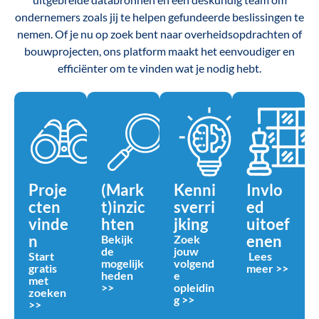
ondernemers zoals jij te helpen gefundeerde beslissingen te
nemen. Of je nu op zoek bent naar overheidsopdrachten of
bouwprojecten, ons platform maakt het eenvoudiger en
efficiënter om te vinden wat je nodig hebt.
Proje
(Mark
Kenni
Invlo
cten
t)inzic
sverri
ed
vinde
hten
jking
uitoef
n
enen
Bekijk
Zoek
de
jouw
Start
Lees
mogelijk
volgend
gratis
meer >>
heden
e
met
>>
opleidin
zoeken
g >>
>>