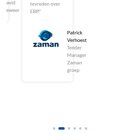
vid
tevreden over
weer
EBP."
Patrick
Verhoest
Tender
Manager
Zaman
groep