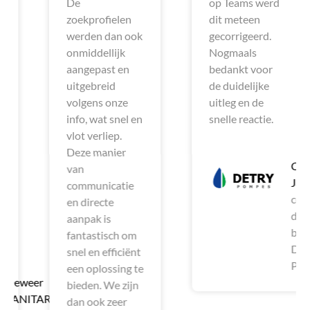
De
op Teams werd
zoekprofielen
dit meteen
werden dan ook
gecorrigeerd.
onmiddellijk
Nogmaals
aangepast en
bedankt voor
uitgebreid
de duidelijke
volgens onze
uitleg en de
info, wat snel en
snelle reactie.
vlot verliep.
Deze manier
Cédric
van
Jadin
communicatie
co-
en directe
directeu
aanpak is
bij
fantastisch om
DETRY
snel en efficiënt
Pompes
een oplossing te
weer
bieden. We zijn
NITARY
dan ook zeer