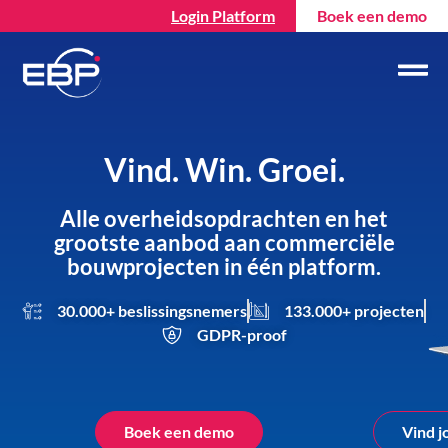
Login Platform
Boek een demo
Vind. Win. Groei.
Alle overheidsopdrachten en het
grootste aanbod aan commerciële
bouwprojecten in één platform.
30.000+ beslissingsnemers
133.000+ projecten
GDPR-proof
Boek een demo
Vind j