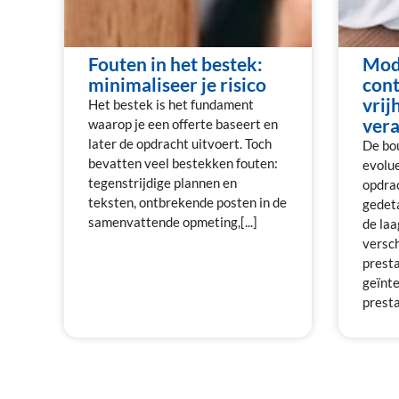
Fouten in het bestek:
Mod
minimaliseer je risico
cont
vrij
Het bestek is het fundament
vera
waarop je een offerte baseert en
later de opdracht uitvoert. Toch
De bo
bevatten veel bestekken fouten:
evolue
tegenstrijdige plannen en
opdra
teksten, ontbrekende posten in de
gedeta
samenvattende opmeting,[...]
de laa
versch
prest
geïnte
presta