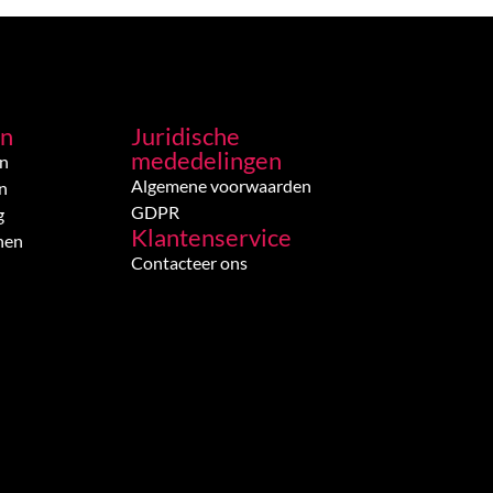
en
Juridische
mededelingen
en
Algemene voorwaarden
n
GDPR
g
Klantenservice
nen
Contacteer ons