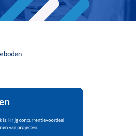
geboden
 en
jk is. Krijg concurrentievoordeel
nen van projecten.