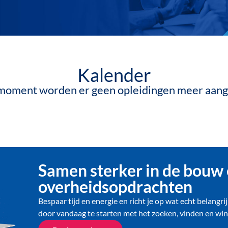
Kalender
 moment worden er geen opleidingen meer aan
Samen sterker in de bouw
overheidsopdrachten
Bespaar tijd en energie en richt je op wat echt belangri
door vandaag te starten met het zoeken, vinden en win