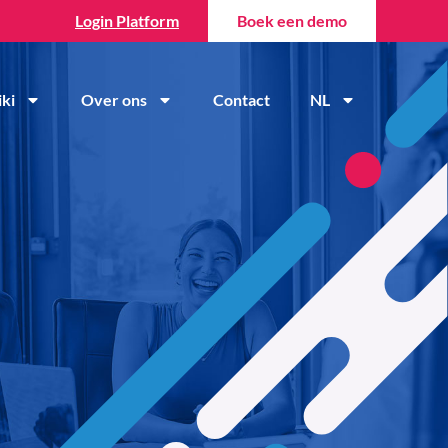
Login Platform
Boek een demo
ki
Over ons
Contact
NL