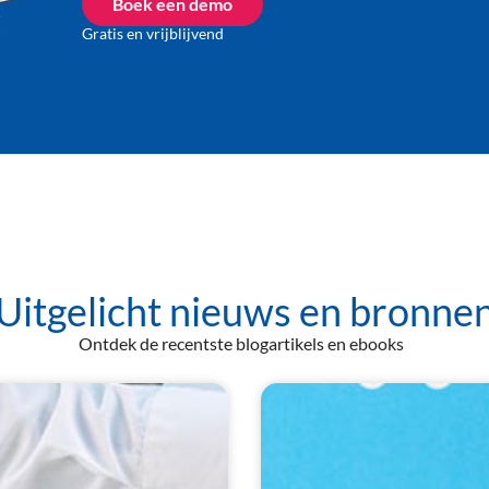
Boek een demo
Gratis en vrijblijvend
Uitgelicht nieuws en bronne
Ontdek de
recentste
blogartikels en
e
book
s