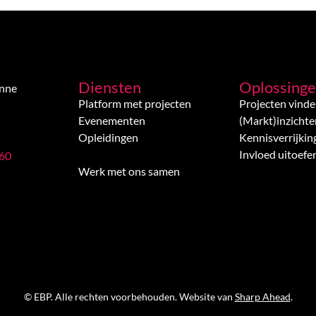
Diensten
Oplossing
enne
Platform met projecten
Projecten vind
Evenementen
(Markt)inzichte
Opleidingen
Kennisverrijkin
Invloed uitoefe
 60
Werk met ons samen
© EBP. Alle rechten voorbehouden. Website van
Sharp Ahead
.