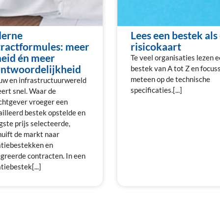
erne
Lees een bestek als
ractformules: meer
risicokaart
heid én meer
Te veel organisaties lezen 
ntwoordelijkheid
bestek van A tot Z en focus
meteen op de technische
uw en infrastructuurwereld
specificaties.[...]
ert snel. Waar de
chtgever vroeger een
illeerd bestek opstelde en
gste prijs selecteerde,
uift de markt naar
atiebestekken en
greerde contracten. In een
tiebestek[...]