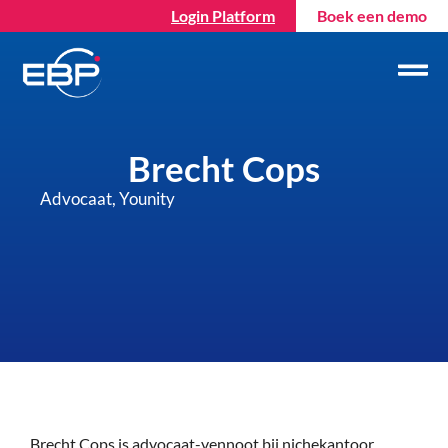
Login Platform
Boek een demo
Brecht Cops
Advocaat, Younity
Brecht Cops
is advocaat-vennoot bij nichekantoor