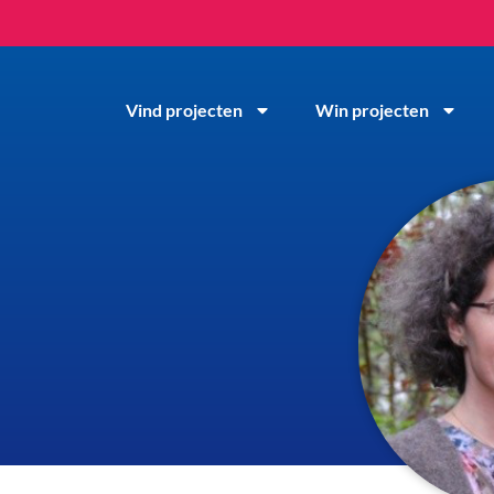
Vind projecten
Win projecten