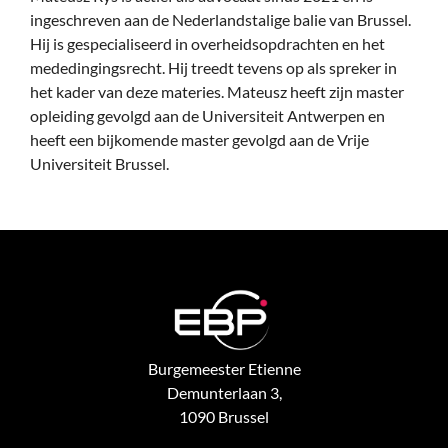
ingeschreven aan de Nederlandstalige balie van Brussel.
Hij is gespecialiseerd in overheidsopdrachten en het
mededingingsrecht. Hij treedt tevens op als spreker in
het kader van deze materies. Mateusz heeft zijn master
opleiding gevolgd aan de Universiteit Antwerpen en
heeft een bijkomende master gevolgd aan de Vrije
Universiteit Brussel.
Burgemeester Etienne
Demunterlaan 3,
1090 Brussel