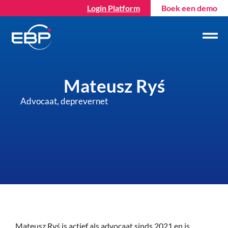
Login Platform
Boek een demo
Mateusz Ryś
Advocaat, deprevernet
Mateusz Ryś is actief als advocaat sinds 2021 en is