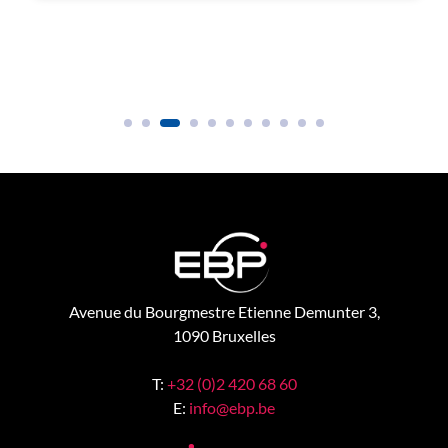
Avenue du Bourgmestre Etienne Demunter 3,
1090 Bruxelles
T:
+32 (0)2 420 68 60
E:
info@ebp.be