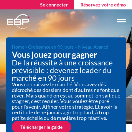
Se connecter
Réservez votre démo
Home
»
Croissance en 90 jours – Niveau Avancé
Vous jouez pour gagner
De la réussite à une croissance
prévisible : devenez leader du
marché en 90 jours
Vous connaissez le marché. Vous avez déjà
décroché des dossiers dont d'autres ne font que
rêver. Mais quand on est au sommet, on sait que
stagner, c'est reculer. Vous voulez être paré
pour l'avenir. Affiner votre stratégie. Et avoir la
certitude de ne jamais agir trop tard, à trop
petite échelle ou de manière trop réactive.
Télécharger le guide