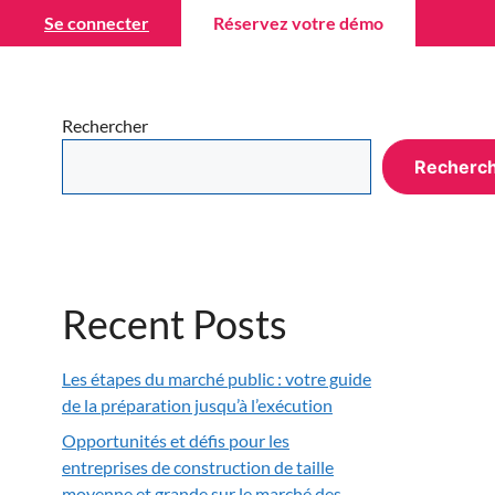
Se connecter
Réservez votre démo
À propos de nous
Contactez-nous
FR
Rechercher
Recherc
Recent Posts
Les étapes du marché public : votre guide
de la préparation jusqu’à l’exécution
Opportunités et défis pour les
entreprises de construction de taille
moyenne et grande sur le marché des