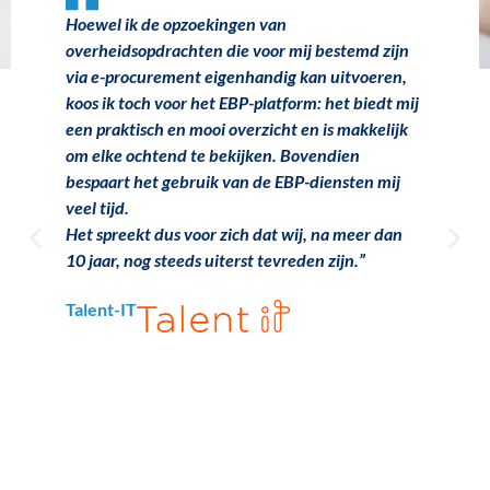
Hoewel ik de opzoekingen van
Wi
e
overheidsopdrachten die voor mij bestemd zijn
ge
e
via e-procurement eigenhandig kan uitvoeren,
on
koos ik toch voor het EBP-platform: het biedt mij
en 
een praktisch en mooi overzicht en is makkelijk
Bo
om elke ochtend te bekijken. Bovendien
ui
bespaart het gebruik van de EBP-diensten mij
on
veel tijd.
op
Het spreekt dus voor zich dat wij, na meer dan
EBP
10 jaar, nog steeds uiterst tevreden zijn.”
ge
Talent-IT
An
Pr