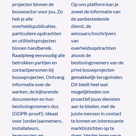
projecten binnen de
Op ons platform kan je
bouwsector voor jou. Zo
zowel de informatie van
heb je alle
de aanbestedende
overheidspublicaties,
dienst, de
particuliere opdrachten
winnaars/inschrijvers
en utiliteitsprojecten
van
binnen handbereik.
overheidsopdrachten
Raadpleeg eenvoudig alle
alsook de
betrokken partijen en
beslissingsnemers van de
contactpersonen bij
privé bouwprojecten
bouwprojecten. Ontvang
gemakkelijk terugvinden.
informatie over de
Dit biedt heel wat
werken, de bijhorende
mogelijkheden om
documenten en hun
proactief jouw diensten
beslissingsnemers dus
aan te bieden, met de
(GDPR-proof!). Ideaal
juiste mensen in contact
voor (onder)aannemers,
te komen en interessante
installateurs,
marktinzichten op te
leveranciers en
doen. Verder leren we je