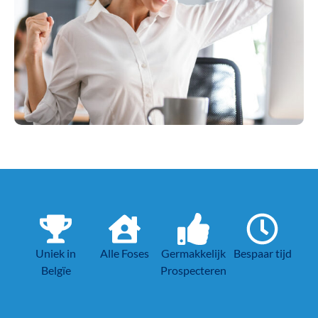
Uniek in
Alle Foses
Germakkelijk
Bespaar tijd
Belgïe
Prospecteren