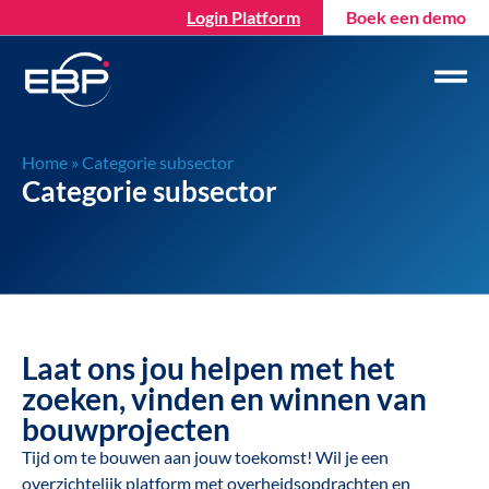
Login Platform
Boek een demo
Home
»
Categorie subsector
Categorie subsector
Laat ons jou helpen met het
zoeken, vinden en winnen van
bouwprojecten
Tijd om te bouwen aan jouw toekomst!
Wil je
een
overzichtelijk platform met
overheidsopdrachten en