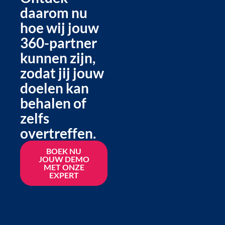
daarom nu
hoe wij jouw
360-partner
kunnen zijn,
zodat jij jouw
doelen kan
behalen of
zelfs
overtreffen.
BOEK NU
JOUW DEMO
MET ONZE
EXPERT