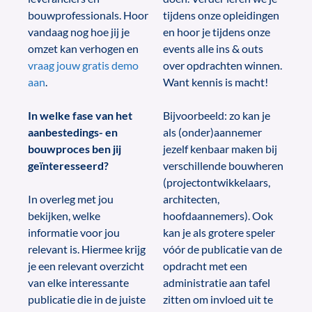
bouwprofessionals. Hoor
tijdens onze opleidingen
vandaag nog hoe jij je
en hoor je tijdens onze
omzet kan verhogen en
events alle ins & outs
vraag jouw gratis demo
over opdrachten winnen.
aan
.
Want kennis is macht!
In welke fase van het
Bijvoorbeeld: zo kan je
aanbestedings- en
als (onder)aannemer
bouwproces ben jij
jezelf kenbaar maken bij
geïnteresseerd?
verschillende bouwheren
(projectontwikkelaars,
In overleg met jou
architecten,
bekijken, welke
hoofdaannemers). Ook
informatie voor jou
kan je als grotere speler
relevant is. Hiermee krijg
vóór de publicatie van de
je een relevant overzicht
opdracht met een
van elke interessante
administratie aan tafel
publicatie die in de juiste
zitten om invloed uit te