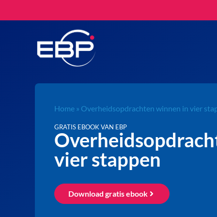
Home
»
Overheidsopdrachten winnen in vier sta
GRATIS EBOOK VAN EBP
Overheidsopdracht
vier stappen
Download gratis ebook