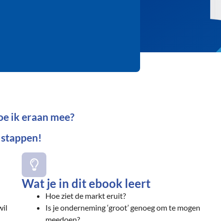
oe ik eraan mee?
4 stappen!
Wat je in dit ebook leert
Hoe ziet de markt eruit?
wil
Is je onderneming ‘groot’ genoeg om te mogen
meedoen?