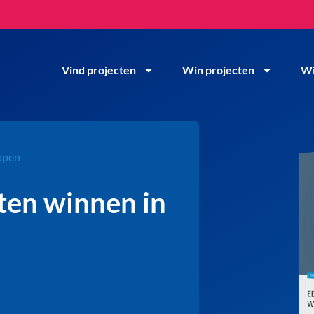
Vind projecten
Win projecten
Wi
ppen
en winnen in