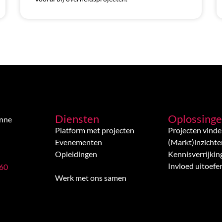
Diensten
Oplossing
enne
Platform met projecten
Projecten vind
Evenementen
(Markt)inzichte
Opleidingen
Kennisverrijkin
Invloed uitoefe
 60
Werk met ons samen