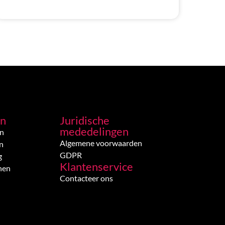
en
Juridische
mededelingen
en
Algemene voorwaarden
n
GDPR
g
Klantenservice
nen
Contacteer ons