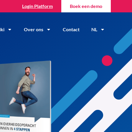
Login Platform
Boek een demo
ki
Over ons
Contact
NL