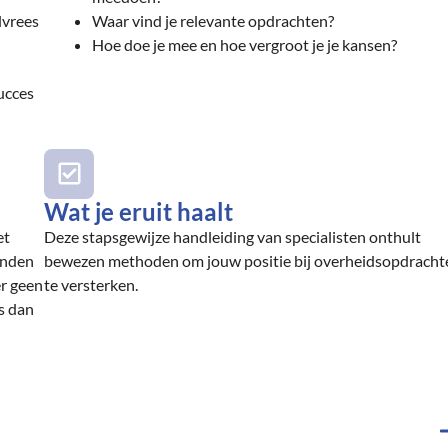
lvrees
Waar vind je relevante opdrachten?
Hoe doe je mee en hoe vergroot je je kansen?
ucces
Wat je eruit haalt
et
Deze stapsgewijze handleiding van specialisten onthult
inden
bewezen methoden om jouw positie bij overheidsopdracht
er geen
te versterken.
s dan