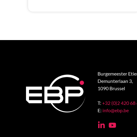
Burgemeester Eti
Demunterlaan 3,
1090 Brussel
T:
+32 (0)2 420 68
E:
info@ebp.be