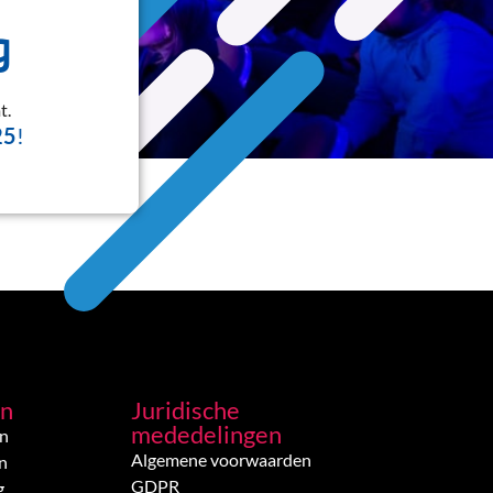
g
t.
25
!
en
Juridische
mededelingen
en
Algemene voorwaarden
n
GDPR
g