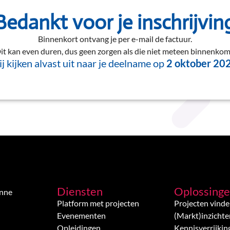
Bedankt voor je inschrijvin
Binnenkort ontvang je per e-mail de factuur.
it kan even duren, dus geen zorgen als die niet meteen binnenkom
j kijken alvast uit naar je deelname op
2 oktober 20
Diensten
Oplossing
enne
Platform met projecten
Projecten vind
Evenementen
(Markt)inzichte
Opleidingen
Kennisverrijkin