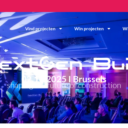
Vind projecten
Win projecten
Wi
02.10.2025 I Brussels
shaping the future of construction