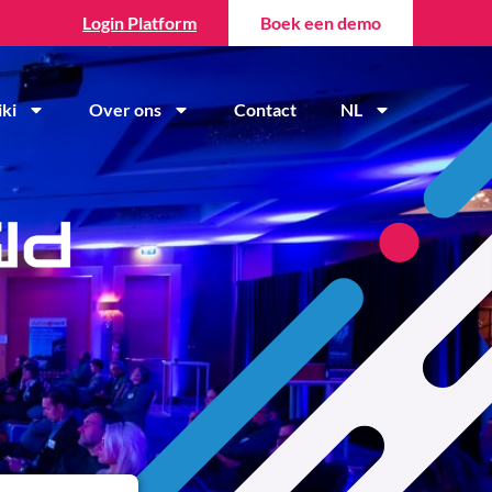
Login Platform
Boek een demo
ki
Over ons
Contact
NL