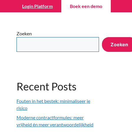
Login Platform
Boek een demo
Wiki
Over ons
Contact
NL
Zoeken
Zoeken
Recent Posts
Fouten in het bestek: minimaliseer je
risico
Moderne contractformules: meer
vrijheid én meer verantwoordelijkheid