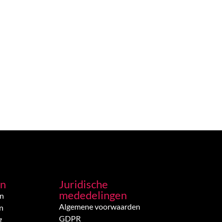
en
Juridische
mededelingen
en
Algemene voorwaarden
n
GDPR
g