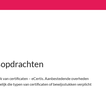
Vind projecten
Win projecten
sopdrachten
k van certificaten – eCertis. Aanbestedende overheden
lijk die typen van certificaten of bewijsstukken verplicht