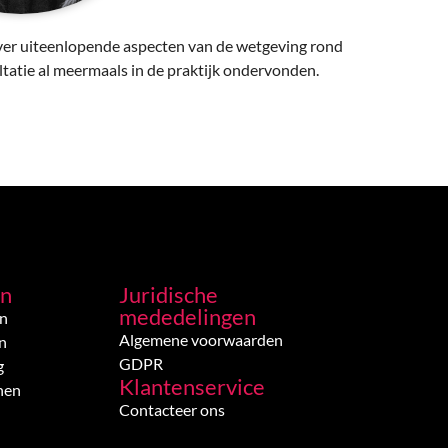
t over uiteenlopende aspecten van de wetgeving rond
ultatie al meermaals in de praktijk ondervonden.
en
Juridische
mededelingen
en
Algemene voorwaarden
n
GDPR
g
Klantenservice
nen
Contacteer ons