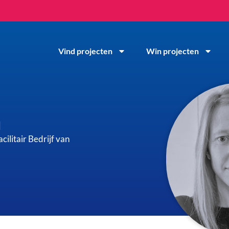
Vind projecten
Win projecten
h
ilitair Bedrijf van