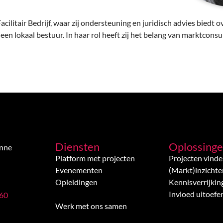
Facilitair Bedrijf, waar zij ondersteuning en juridisch advies bied
een lokaal bestuur. In haar rol heeft zij het belang van marktcons
Diensten
Oplossing
enne
Platform met projecten
Projecten vind
Evenementen
(Markt)inzichte
Opleidingen
Kennisverrijkin
Invloed uitoefe
 60
Werk met ons samen