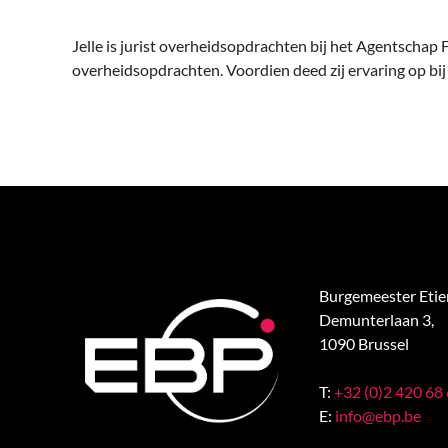
Jelle is jurist overheidsopdrachten bij het Agentschap 
overheidsopdrachten. Voordien deed zij ervaring op bij 
Burgemeester Eti
Demunterlaan 3,
1090 Brussel
T:
+32 (0)2 420 68
E:
info@ebp.be