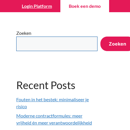
Login Platform
Boek een demo
Wiki
Over ons
Contact
NL
Zoeken
Zoeken
Recent Posts
Fouten in het bestek: minimaliseer je
risico
Moderne contractformules: meer
vrijheid én meer verantwoordelijkheid