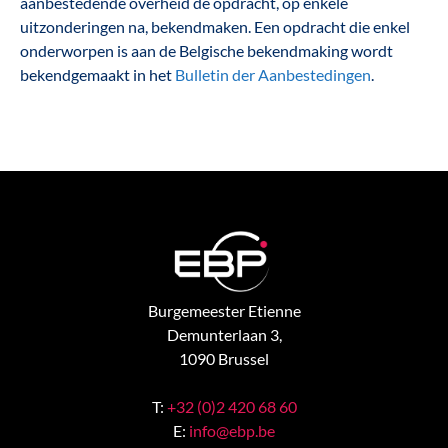
aanbestedende overheid de opdracht, op enkele
uitzonderingen na, bekendmaken. Een opdracht die enkel
onderworpen is aan de Belgische bekendmaking wordt
bekendgemaakt in het
Bulletin der Aanbestedingen
.
Burgemeester Etienne
Demunterlaan 3,
1090 Brussel
T:
+32 (0)2 420 68 60
E:
info@ebp.be