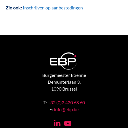
Zie ook:
Inschrijven op aanbestedingen
Burgemeester Etienne
Demunterlaan 3,
1090 Brussel
T:
+32 (0)2 420 68 60
E:
info@ebp.be