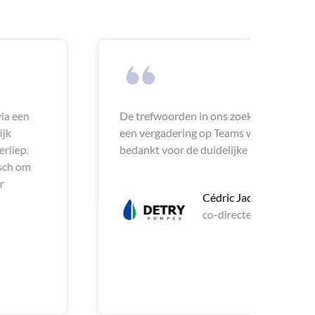
den in ons zoekprofiel waren niet meer up-to-date. Na
ring op Teams werd dit meteen gecorrigeerd. Nogmaals
 de duidelijke uitleg en de snelle reactie.
Cédric Jadin
co-directeur bij DETRY Pompes