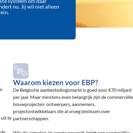
uiste systeem om daar
dert nu. Jij wil niet alleen
ein.
Waarom kiezen voor EBP?
an
De Belgische aanbestedingsmarkt is goed voor €70 miljard
per jaar. Maar minstens even belangrijk zijn de commerciële
bouwprojecten: ontwerpers, aannemers,
projectontwikkelaars die al vroeg beslissen over
 uit te
partnerschappen.
 de
Wie die signalen als eerste opvangt, krijgt een aanzienlijke