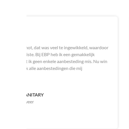
gewikkeld, waardoor
"Het verbeteren van onze zoekpr
 gemakkelijk
teams-meeting. De zoekprofiel
teding mis. Nu win
aangepast en uitgebreid volgens 
ie mij
Deze manier van communicatie e
snel en efficiënt een oplossing 
tevreden over EBP."
Patrick Verho
Tender Manag