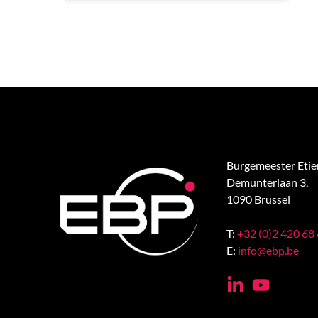
Burgemeester Eti
Demunterlaan 3,
1090 Brussel
T:
+32 (0)2 420 68
E:
info@ebp.be