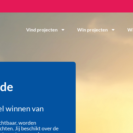
Vind projecten
Win projecten
Wi
 de
el winnen van
zichtbaar, worden
hten. Jij beschikt over de