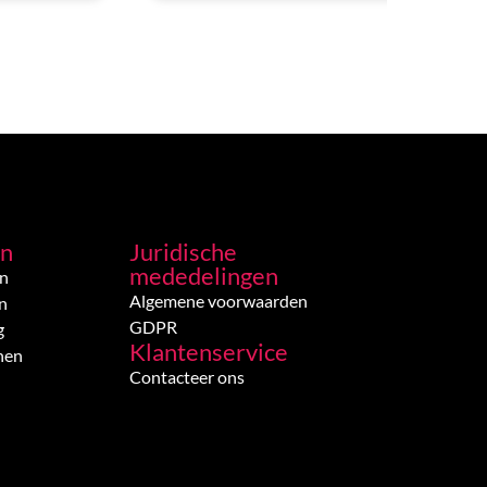
en
Juridische
mededelingen
en
Algemene voorwaarden
n
GDPR
g
Klantenservice
nen
Contacteer ons