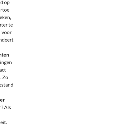
md op
ertoe
ieken,
ter te
 voor
endeert
nten
dingen
act
. Zo
bestand
ner
r? Als
eit.