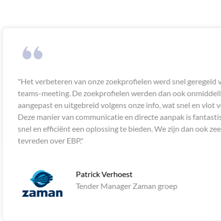
ofielen werd snel geregeld via een
De trefwoor
en werden dan ook onmiddellijk
een vergade
onze info, wat snel en vlot verliep.
bedankt voor
n directe aanpak is fantastisch om
te bieden. We zijn dan ook zeer
est
er Zaman groep