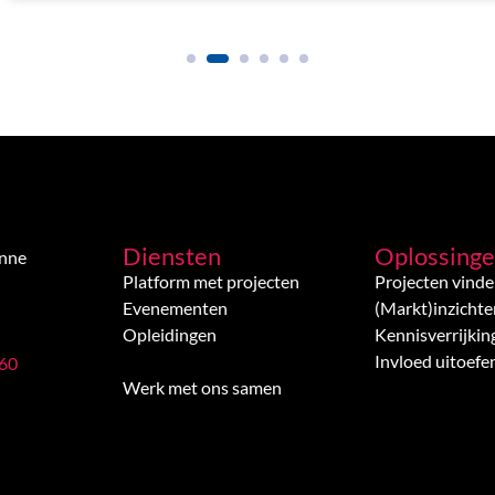
Diensten
Oplossing
enne
Platform met projecten
Projecten vind
Evenementen
(Markt)inzichte
Opleidingen
Kennisverrijkin
Invloed uitoefe
 60
Werk met ons samen