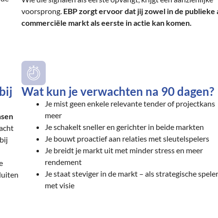
voorsprong.
EBP zorgt ervoor dat jij zowel in de publieke 
commerciële markt als eerste in actie kan komen.
bij
Wat kun je verwachten na 90 dagen?
Je mist geen enkele relevante tender of projectkans
meer
nsen
Je schakelt sneller en gerichter in beide markten
acht
Je bouwt proactief aan relaties met sleutelspelers
bij
Je breidt je markt uit met minder stress en meer
rendement
e
Je staat steviger in de markt – als strategische spele
luiten
met visie