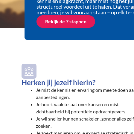
kennis en slagkracht, maar mist nog het j
structureel voordeel uit te halen. Dat veran
meedoen, je wil vooraan staan – op elk terr
Bekijk de 7 stappen
Herken jij jezelf hierin?
Je mist de kennis en ervaring om mee te doen a
aanbestedingen.
Je hoort vaak te laat over kansen en mist
zichtbaarheid bij potentiële opdrachtgevers.
Je wil sneller kunnen schakelen, zonder alles zelf
zoeken.
Je zoekt manieren om je expertise strategisch in