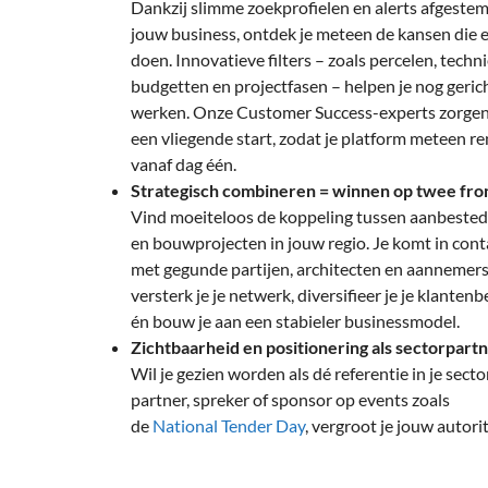
Dankzij slimme zoekprofielen en alerts afgeste
jouw business, ontdek je meteen de kansen die 
doen. Innovatieve filters – zoals percelen, techn
budgetten en projectfasen – helpen je nog gerich
werken. Onze Customer Success-experts zorgen
een vliegende start, zodat je platform meteen r
vanaf dag één.
Strategisch combineren = winnen op twee fro
Vind moeiteloos de koppeling tussen aanbeste
en bouwprojecten in jouw regio. Je komt in cont
met gegunde partijen, architecten en aannemers
versterk je je netwerk, diversifieer je je klanten
én bouw je aan een stabieler businessmodel.
Zichtbaarheid en positionering als sectorpart
Wil je gezien worden als dé referentie in je secto
partner, spreker of sponsor op events zoals
de
National Tender Day
, vergroot je jouw autorit