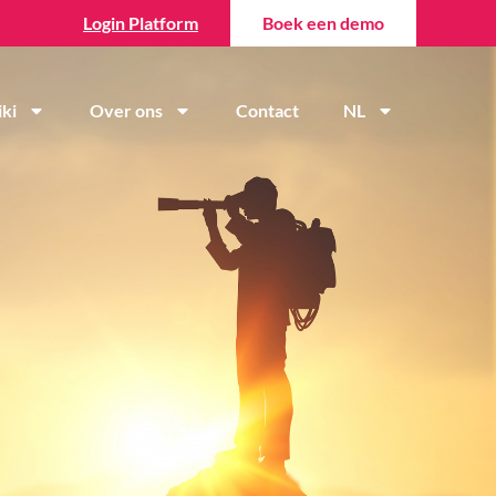
Login Platform
Boek een demo
ki
Over ons
Contact
NL