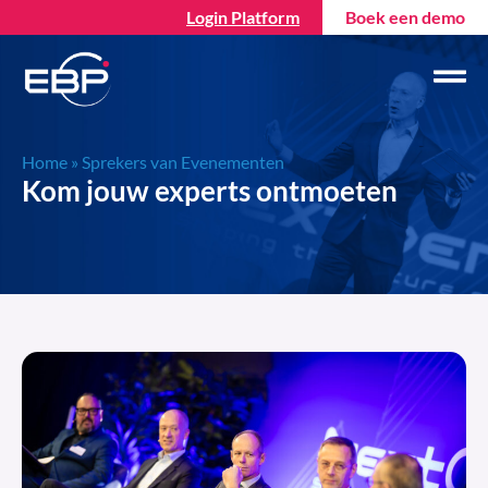
Login Platform
Boek een demo
Home
»
Sprekers van Evenementen
Kom jouw experts ontmoeten